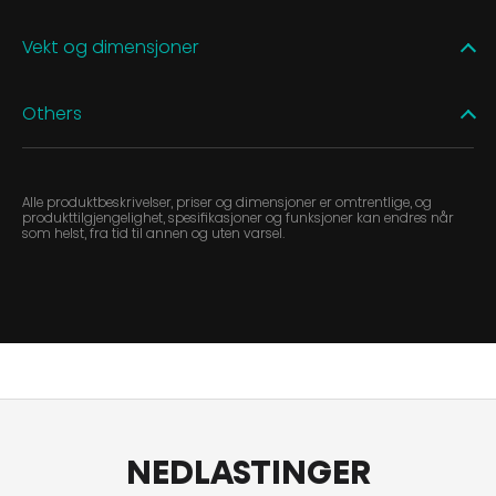
Vekt og dimensjoner
Others
Alle produktbeskrivelser, priser og dimensjoner er omtrentlige, og
produkttilgjengelighet, spesifikasjoner og funksjoner kan endres når
som helst, fra tid til annen og uten varsel.
NEDLASTINGER