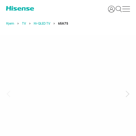
Logg inn
Hjem
TV
Hi-QLED TV
65A7S