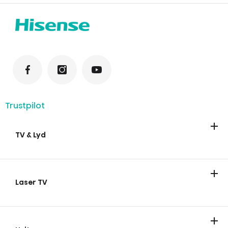
Trustpilot
TV & Lyd
TV
Lydplanke
Laser TV
Laser TV
Smart miniprojektor
Laser Kino