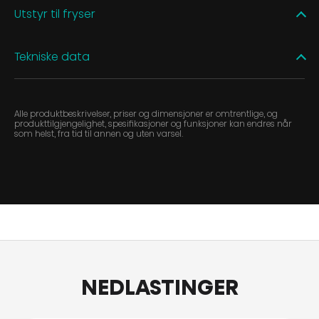
Utstyr til fryser
Tekniske data
Alle produktbeskrivelser, priser og dimensjoner er omtrentlige, og
produkttilgjengelighet, spesifikasjoner og funksjoner kan endres når
som helst, fra tid til annen og uten varsel.
NEDLASTINGER