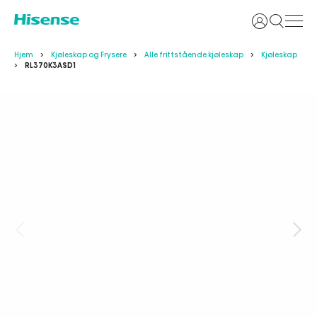
Logg inn
Hjem
Kjøleskap og Frysere
Alle frittstående kjøleskap
Kjøleskap
RL370K3ASD1