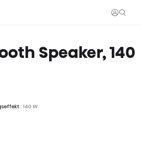
Logg inn
ooth Speaker, 140
gseffekt
: 140 W