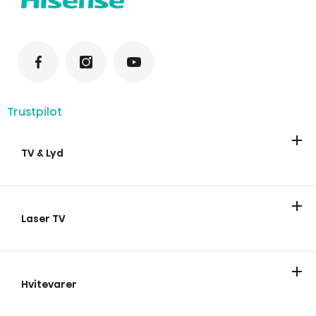
Trustpilot
TV & Lyd
TV
Lydplanke
Laser TV
Laser TV
Smart miniprojektor
Laser Kino
Hvitevarer